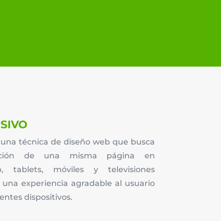
SIVO
s una técnica de diseño web que busca
ización de una misma página en
, tablets, móviles y televisiones
o una experiencia agradable al usuario
entes dispositivos.